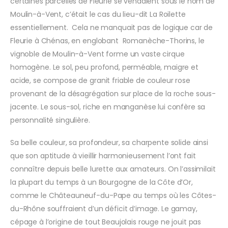
certaines parcelles de Fleurie se vendaient sous le nom de
Moulin-à-Vent, c’était le cas du lieu-dit La Roilette
essentiellement. Cela ne manquait pas de logique car de
Fleurie à Chénas, en englobant Romanèche-Thorins, le
vignoble de Moulin-à-Vent forme un vaste cirque
homogène. Le sol, peu profond, perméable, maigre et
acide, se compose de granit friable de couleur rose
provenant de la désagrégation sur place de la roche sous-
jacente. Le sous-sol, riche en manganèse lui confère sa
personnalité singulière.
Sa belle couleur, sa profondeur, sa charpente solide ainsi
que son aptitude à vieillir harmonieusement l’ont fait
connaître depuis belle lurette aux amateurs. On l’assimilait
la plupart du temps à un Bourgogne de la Côte d’Or,
comme le Châteauneuf-du-Pape au temps où les Côtes-
du-Rhône souffraient d’un déficit d’image. Le gamay,
cépage à l’origine de tout Beaujolais rouge ne jouit pas