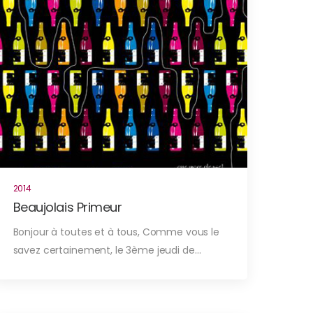
2014
Beaujolais Primeur
Bonjour à toutes et à tous, Comme vous le
savez certainement, le 3ème jeudi de…