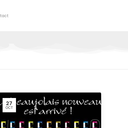
tact
27
OCT